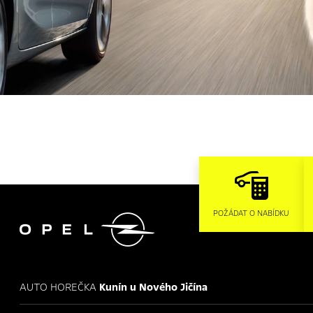

POŽÁDAT O NABÍDKU
AUTO HOREČKA
Kunín u Nového Jičína