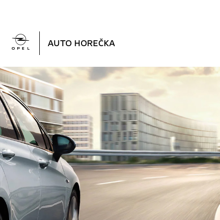

AUTO HOREČKA