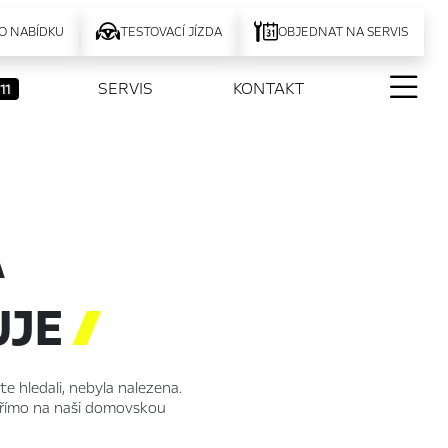
O NABÍDKU
TESTOVACÍ JÍZDA
OBJEDNAT NA SERVIS
SERVIS
KONTAKT
11
A
UJE

ste hledali, nebyla nalezena.
 přímo na naši domovskou