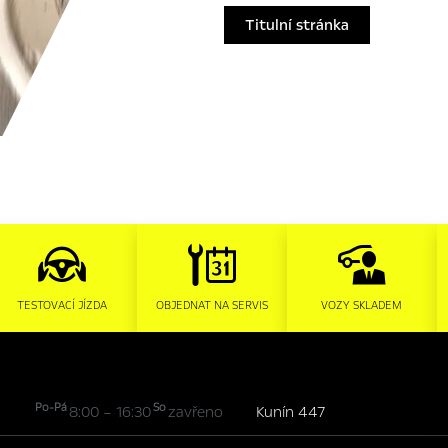
Titulní stránka
TESTOVACÍ JÍZDA
OBJEDNAT NA SERVIS
VOZY SKLADEM
Po-Pá
So
8:00 – 16:30
zavřeno
Kunín 447