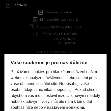
Kontakty
Nastavení cookies
Mimosoudní řešení sporů
Energetické štítky pneumatik
Informace k EU Data Act
AUTO HOREČKA
IČO: 63724219
Realizace 2023
Comin.cz, s.r.o.
lead management GROWITO
Vaše soukromí je pro nás důležité
Reprezentativní příklad financování OPEL s programem FinAuto
Používáme cookies pro hladké procházení naším
Opel ASTRA HB 1.5 CDTI Financování Astra Edition HB 1.5 CDTI
webem, k analýze návštěvnosti nebo sdílení přes
(96 kW/130 k) AT8: Pořizovací cena s DPH: 579 990 Kč, část ceny
vaše oblíbené sociální sítě. Neobsahují vaše
hrazená klientem (60%): 347 994 Kč, délka úvěru 60 měsíců,
splátka bez pojištění 3.990 Kč, pevná výpůjční úroková sazba:
osobní údaje a nic nikam neposílají. Pokud chcete,
1,24% p.a., nabídka je určena pro fyzické osoby podnikatele a
abychom vás mohli oslovit inzercí s novými modely
právnické osoby a platí do 30. 6. 2026 nebo do odvolání.
nebo skladovými vozy, můžete nám k tomu dát
Tato nabídka je pouze indikativní, není návrhem na uzavření
souhlas níže nebo v
nastavení soukromí.
smlouvy a nelze z ní proto dovozovat povinnost společnosti