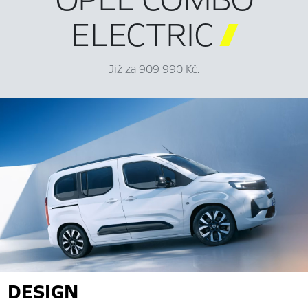
ELECTRIC

Již za 909 990 Kč.
DESIGN