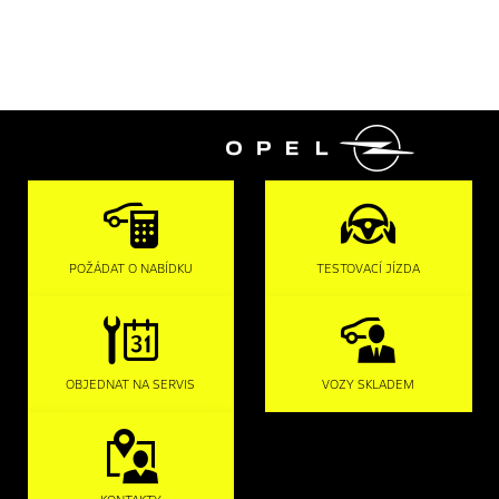

POŽÁDAT O NABÍDKU
TESTOVACÍ JÍZDA
OBJEDNAT NA SERVIS
VOZY SKLADEM