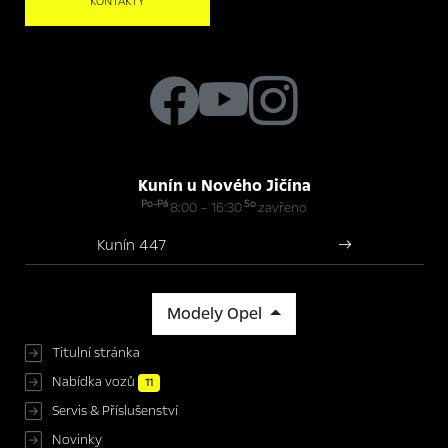
KONTAKTY
Kunín u Nového Jičína
Po-Pá
So
8:00 – 16:30
zavřeno
Kunín 447
Modely Opel
Titulní stránka
Nabídka vozů
11
Servis & Příslušenství
Novinky