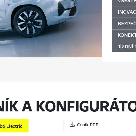
VŠEST
INOVAC
BEZPE
KONEKT
JÍZDNÍ
NÍK A KONFIGURÁT
Ceník PDF
o Electric