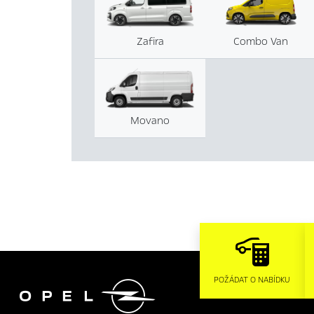
Zafira
Combo Van
Movano

POŽÁDAT O NABÍDKU