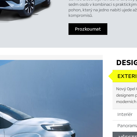
sedm osob v kombinaci s praktickými
pohon, který na jedno nabití ujede až
kompromisů.
Prozkoumat
DESI
EXTER
Nový Opel 
designem p
moderních 
Interiér
Panorama