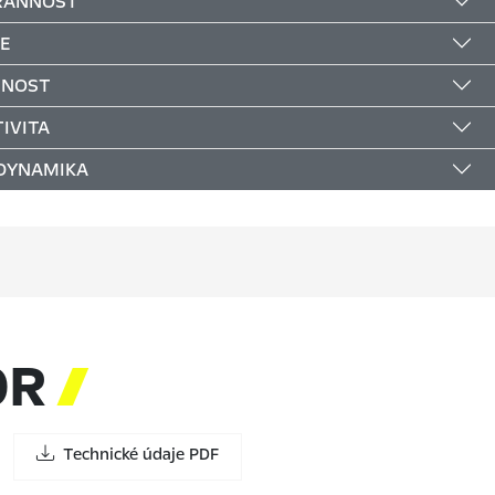
RANNOST
E
ČNOST
IVITA
 DYNAMIKA
OR

Technické údaje PDF