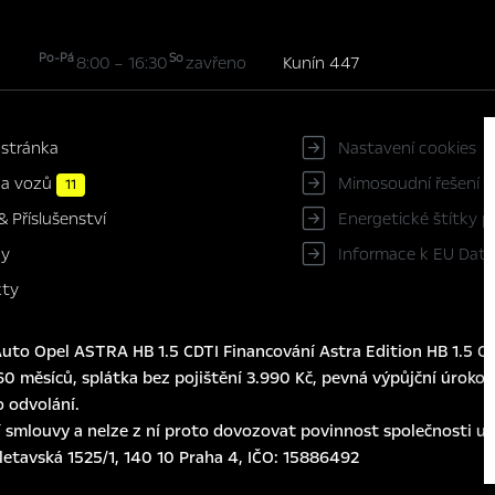
Po-Pá
So
8:00 – 16:30
zavřeno
Kunín 447
 stránka
Nastavení cookies
ka vozů
Mimosoudní řešení s
11
Energetické štítky 
& Příslušenství
Informace k EU Data
ky
kty
to Opel ASTRA HB 1.5 CDTI Financování Astra Edition HB 1.5 CD
0 měsíců, splátka bez pojištění 3.990 Kč, pevná výpůjční úroková
o odvolání.
 smlouvy a nelze z ní proto dovozovat povinnost společnosti usk
eletavská 1525/1, 140 10 Praha 4, IČO: 15886492