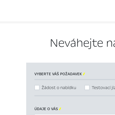
Neváhejte n
VYBERTE VÁŠ POŽADAVEK

Žádost o nabídku
Testovací j
ÚDAJE O VÁS
