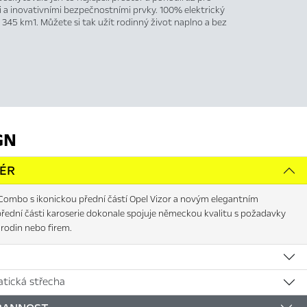
 a inovativními bezpečnostními prvky. 100% elektrický
 345 km1. Můžete si tak užít rodinný život naplno a bez
GN
IÉR
Combo s ikonickou přední částí Opel Vizor a novým elegantním
řední části karoserie dokonale spojuje německou kvalitu s požadavky
rodin nebo firem.
tická střecha