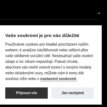
AUTO HOREČKA
IČO: 63724219
Vaše soukromí je pro nás důležité
porů
Používáme cookies pro hladké procházení naším
Realizace 2023
Comin.cz, s.r.o.
pneumatik
lead management GROWITO
webem, k analýze návštěvnosti nebo sdílení přes
 Act
vaše oblíbené sociální sítě. Neobsahují vaše osobní
údaje a nic nikam neposílají. Pokud chcete,
abychom vás mohli oslovit inzercí s novými modely
nebo skladovými vozy, můžete nám k tomu dát
TI (96 kW/130 k) AT8: Pořizovací cena s DPH: 579 990 Kč,
souhlas níže nebo v
nastavení soukromí.
 sazba: 1,24% p.a., nabídka je určena pro fyzické osoby
utečnit jakékoliv transakce.
Přijmout vše
Jen nezbytné