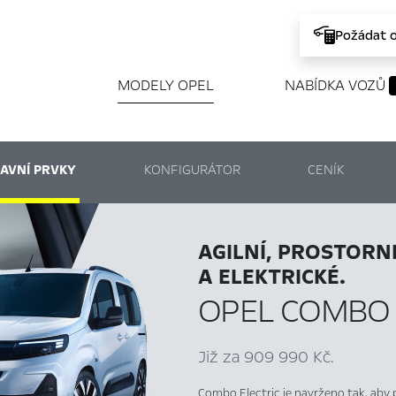
Požádat 
MODELY OPEL
NABÍDKA VOZŮ
AVNÍ PRVKY
KONFIGURÁTOR
CENÍK
AGILNÍ, PROSTORN
A ELEKTRICKÉ.
OPEL COMBO 
Již za 909 990 Kč.
Combo Electric je navrženo tak, aby p