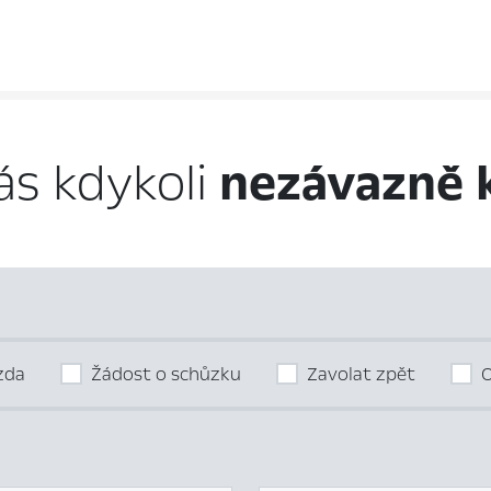
ás kdykoli
nezávazně 
ízda
Žádost o schůzku
Zavolat zpět
O