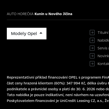
AUTO HOREČKA
Kunín u Nového Jičína
Titulní
Modely Opel
Nabíd
Servis 
Novin
Konta
Reprezentativní příklad financování OPEL s programem FinAu
část ceny hrazená klientem (60%): 347 994 Kč, délka úvěru 6
podnikatele a právnické osoby a platí do 30. 6. 2026 nebo d
Tato nabídka je pouze indikativní, není návrhem na uzavření
Poskytovatelem financování je UniCredit Leasing CZ, a.s., Ž