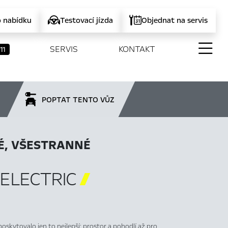
o nabídku
Testovací jízda
Objednat na servis
SERVIS
KONTAKT
11
POPTAT TENTO VŮZ
É, VŠESTRANNÉ
ELECTRIC

oskytovalo jen to nejlepší: prostor a pohodlí až pro