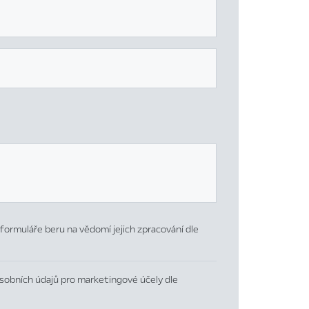
formuláře beru na vědomí jejich zpracování dle
sobních údajů pro marketingové účely dle