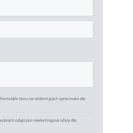
formuláře beru na vědomí jejich zpracování dle
sobních údajů pro marketingové účely dle