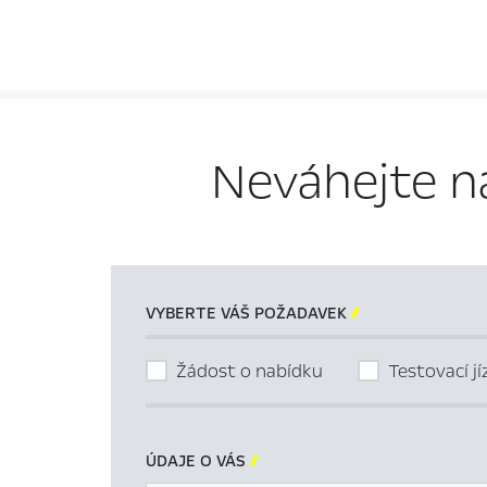
Neváhejte n
VYBERTE VÁŠ POŽADAVEK

Žádost o nabídku
Testovací j
ÚDAJE O VÁS
