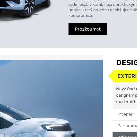
sedm osob v kombinaci s praktickými
pohon, který na jedno nabití ujede až
kompromisů.
Prozkoumat
DESI
EXTER
Nový Opel 
designem p
moderních 
Interiér
Panorama