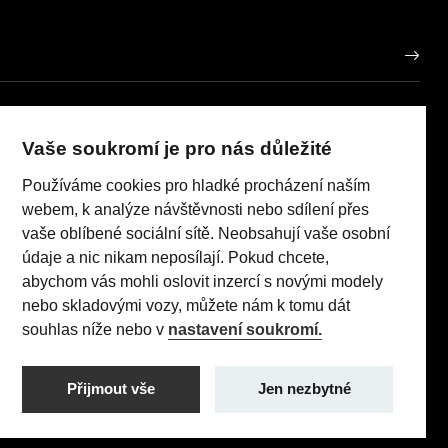
AUTO HOREČKA
IČO: 63724219
Vaše soukromí je pro nás důležité
porů
Používáme cookies pro hladké procházení naším
Realizace 2023
Comin.cz, s.r.o.
pneumatik
lead management GROWITO
webem, k analýze návštěvnosti nebo sdílení přes
 Act
vaše oblíbené sociální sítě. Neobsahují vaše osobní
údaje a nic nikam neposílají. Pokud chcete,
abychom vás mohli oslovit inzercí s novými modely
nebo skladovými vozy, můžete nám k tomu dát
TI (96 kW/130 k) AT8: Pořizovací cena s DPH: 579 990 Kč,
souhlas níže nebo v
nastavení soukromí.
 sazba: 1,24% p.a., nabídka je určena pro fyzické osoby
utečnit jakékoliv transakce.
Přijmout vše
Jen nezbytné