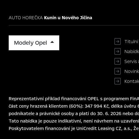
AUTO HOREČKA
Kunín u Nového Jičína
Titulní
Modely Opel
Nabíd
Servis 
Novin
Konta
Reprezentativní příklad financování OPEL s programem FinAu
část ceny hrazená klientem (60%): 347 994 Kč, délka úvěru 6
podnikatele a právnické osoby a platí do 30. 6. 2026 nebo d
Tato nabídka je pouze indikativní, není návrhem na uzavření
Poskytovatelem financování je UniCredit Leasing CZ, a.s., Ž