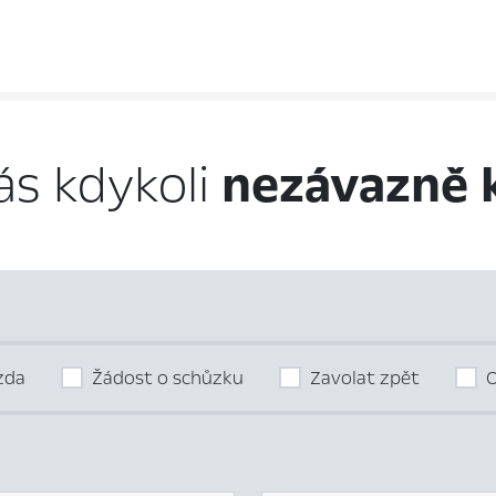
ás kdykoli
nezávazně 
ízda
Žádost o schůzku
Zavolat zpět
O