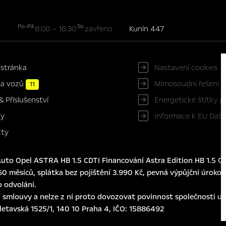
Po-Pá
So
8:00 – 16:30
zavřeno
Kunín 447
 stránka
Nastavení cookies
ka vozů
Mimosoudní řešení s
11
Energetické štítky 
& Příslušenství
Informace k EU Data
ky
kty
to Opel ASTRA HB 1.5 CDTI Financování Astra Edition HB 1.5 CD
0 měsíců, splátka bez pojištění 3.990 Kč, pevná výpůjční úroková
o odvolání.
 smlouvy a nelze z ní proto dovozovat povinnost společnosti usk
eletavská 1525/1, 140 10 Praha 4, IČO: 15886492