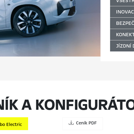
VŠEST
INOVAC
BEZPE
KONEKT
JÍZDNÍ
NÍK A KONFIGURÁT
Ceník PDF
o Electric