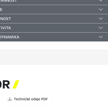
RANNOST
E
ČNOST
IVITA
 DYNAMIKA
OR

Technické údaje PDF