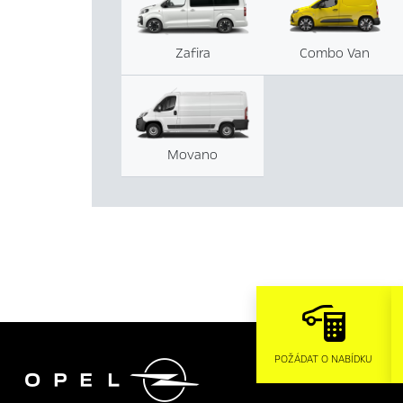
Zafira
Combo Van
Movano

POŽÁDAT O NABÍDKU