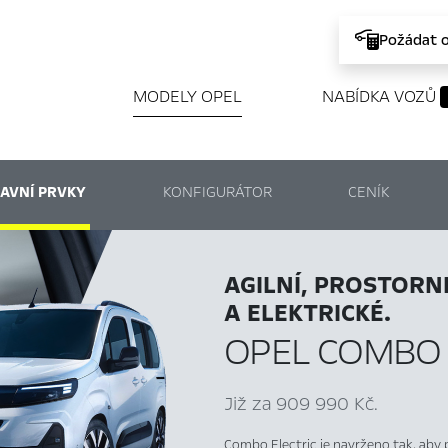
Požádat 
MODELY OPEL
NABÍDKA VOZŮ
AVNÍ PRVKY
KONFIGURÁTOR
CENÍK
AGILNÍ, PROSTORN
A ELEKTRICKÉ.
OPEL COMBO 
Již za 909 990 Kč.
Combo Electric je navrženo tak, aby p