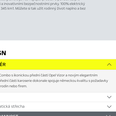
 a inovativními bezpečnostními prvky. 100% elektrický
 345 km1. Můžete si tak užít rodinný život naplno a bez
GN
IÉR
Combo s ikonickou přední částí Opel Vizor a novým elegantním
řední části karoserie dokonale spojuje německou kvalitu s požadavky
rodin nebo firem.
tická střecha