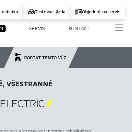
o nabídku
Testovací jízda
Objednat na servis
SERVIS
KONTAKT
11
POPTAT TENTO VŮZ
É, VŠESTRANNÉ
ELECTRIC

oskytovalo jen to nejlepší: prostor a pohodlí až pro