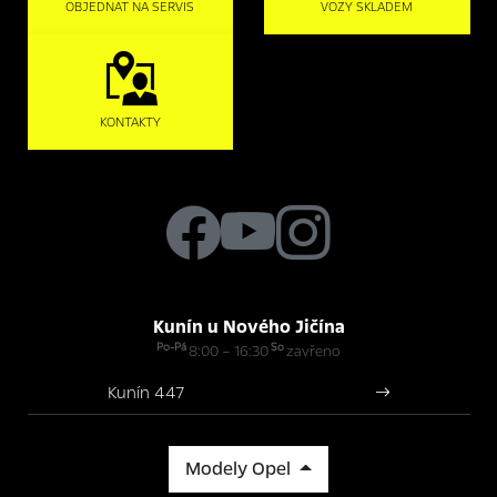
OBJEDNAT NA SERVIS
VOZY SKLADEM
KONTAKTY
Kunín u Nového Jičína
Po-Pá
So
8:00 – 16:30
zavřeno
Kunín 447
Modely Opel