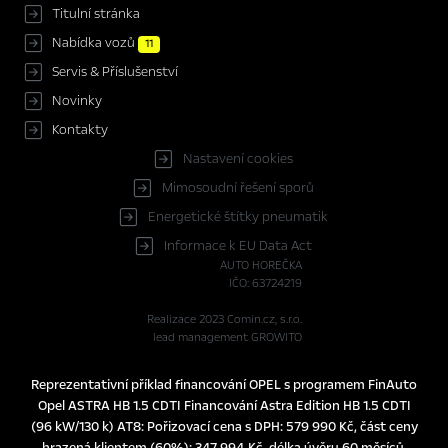
Titulní stránka
Nabídka vozů
11
Servis & Příslušenství
Novinky
Kontakty
Nastavení cookies
Mimosoudní řešení sporů
Energetické štítky pneumatik
Informace k EU Data Act
AUTO HOREČKA
IČO: 63724219
Realizace 2023
Comin.cz, s.r.o.
lead management GROWITO
Reprezentativní příklad financování OPEL s programem FinAuto
Opel ASTRA HB 1.5 CDTI Financování Astra Edition HB 1.5 CDTI
(96 kW/130 k) AT8: Pořizovací cena s DPH: 579 990 Kč, část ceny