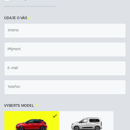
ÚDAJE O VÁS

Jméno
Příjmení
E-mail
Telefon
VYBERTE MODEL
