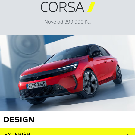
CORSA

Nově od 399 990 Kč.
DESIGN
EXTERIÉR