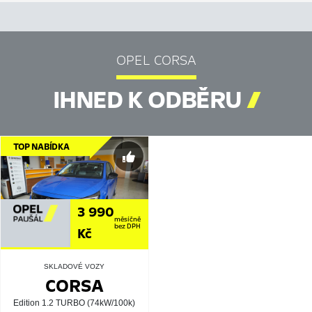
OPEL CORSA
IHNED K ODBĚRU

TOP NABÍDKA
3 990
měsíčně
bez DPH
Kč
SKLADOVÉ VOZY
CORSA
Edition 1.2 TURBO (74kW/100k)