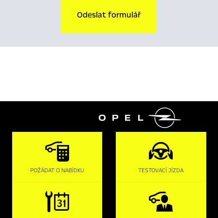
Odeslat formulář

POŽÁDAT O NABÍDKU
TESTOVACÍ JÍZDA