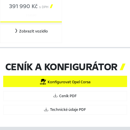
391 990 Kč

s DPH
559680
Zobrazit vozidlo
CENÍK A KONFIGURÁTOR

Konfigurovat Opel Corsa
Ceník PDF
Technické údaje PDF