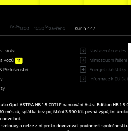
Po-Pá
So
8:00 – 16:30
zavřeno
Kunín 447
 stránka
Nastavení cookies
ka vozů
Mimosoudní řešení s
11
Energetické štítky 
& Příslušenství
Informace k EU Data
ky
kty
to Opel ASTRA HB 1.5 CDTI Financování Astra Edition HB 1.5 CD
0 měsíců, splátka bez pojištění 3.990 Kč, pevná výpůjční úroková
o odvolání.
 smlouvy a nelze z ní proto dovozovat povinnost společnosti usk