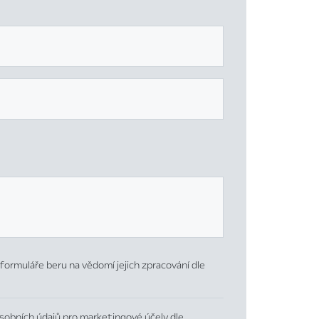
formuláře beru na vědomí jejich zpracování dle
sobních údajů pro marketingové účely dle