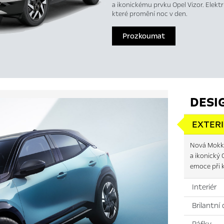
a ikonickému prvku Opel Vizor. Elektri
které promění noc v den.
Prozkoumat
DESI
EXTER
Nová Mokka
a ikonický 
emoce při k
Interiér
Brilantní 