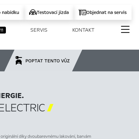
o nabídku
Testovací jízda
Objednat na servis
SERVIS
KONTAKT
11
POPTAT TENTO VŮZ
ERGIE.
ELECTRIC

 originální díky dvoubarevnému lakování, barvám