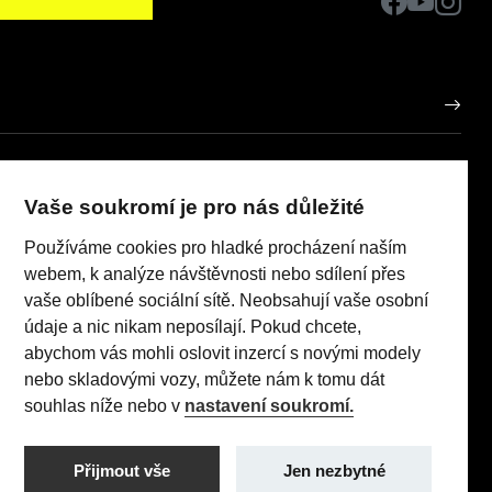
AUTO HOREČKA
IČO: 63724219
Vaše soukromí je pro nás důležité
porů
Používáme cookies pro hladké procházení naším
Realizace 2023
Comin.cz, s.r.o.
pneumatik
lead management GROWITO
webem, k analýze návštěvnosti nebo sdílení přes
 Act
vaše oblíbené sociální sítě. Neobsahují vaše osobní
údaje a nic nikam neposílají. Pokud chcete,
abychom vás mohli oslovit inzercí s novými modely
nebo skladovými vozy, můžete nám k tomu dát
TI (96 kW/130 k) AT8: Pořizovací cena s DPH: 579 990 Kč,
souhlas níže nebo v
nastavení soukromí.
 sazba: 1,24% p.a., nabídka je určena pro fyzické osoby
utečnit jakékoliv transakce.
Přijmout vše
Jen nezbytné