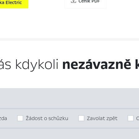
Ceník PDF
a Electric
ás kdykoli
nezávazně 
ízda
Žádost o schůzku
Zavolat zpět
O