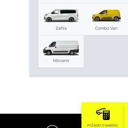
Zafira
Combo Van
Movano
POŽÁDAT O NABÍDKU