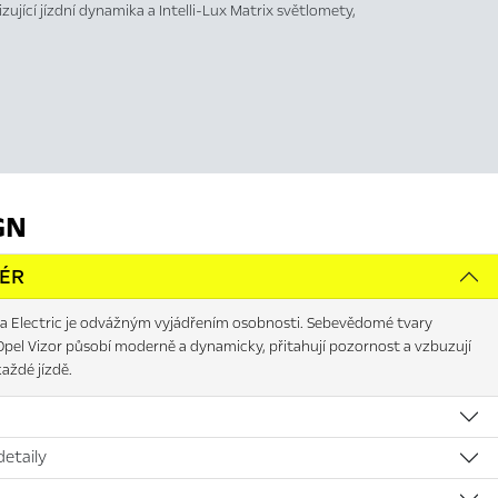
zující jízdní dynamika a Intelli-Lux Matrix světlomety,
GN
IÉR
 Electric je odvážným vyjádřením osobnosti. Sebevědomé tvary
Opel Vizor působí moderně a dynamicky, přitahují pozornost a vzbuzují
aždé jízdě.
detaily