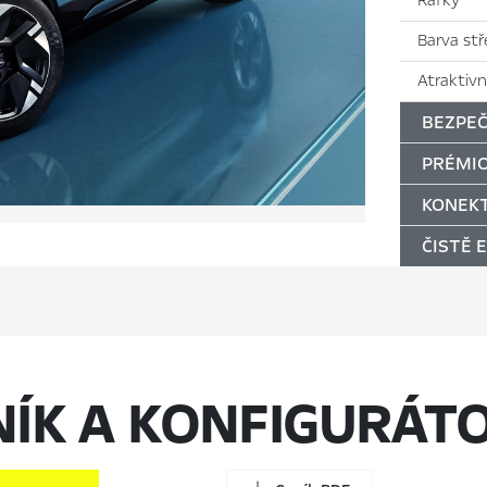
Ráfky
Barva st
Atraktivn
BEZPE
PRÉMIO
KONEKT
ČISTĚ 
NÍK A KONFIGURÁT