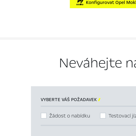
Konfigurovat Opel Mokk
Neváhejte n
VYBERTE VÁŠ POŽADAVEK

Žádost o nabídku
Testovací j