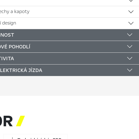
řechy a kapoty
í design
ČNOST
VÉ POHODLÍ
IVITA
ELEKTRICKÁ JÍZDA
OR
