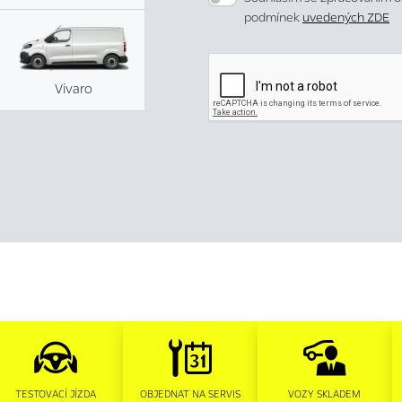
podmínek
uvedených ZDE
Vivaro
TESTOVACÍ JÍZDA
OBJEDNAT NA SERVIS
VOZY SKLADEM