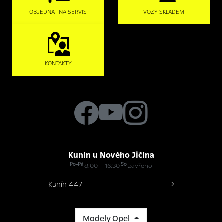
OBJEDNAT NA SERVIS
VOZY SKLADEM
KONTAKTY
Kunín u Nového Jičína
Po-Pá
So
8:00 – 16:30
zavřeno
Kunín 447
Modely Opel