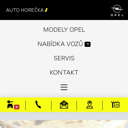

AUTO HOREČKA

MODELY OPEL
NABÍDKA VOZŮ
11
SERVIS
KONTAKT
0