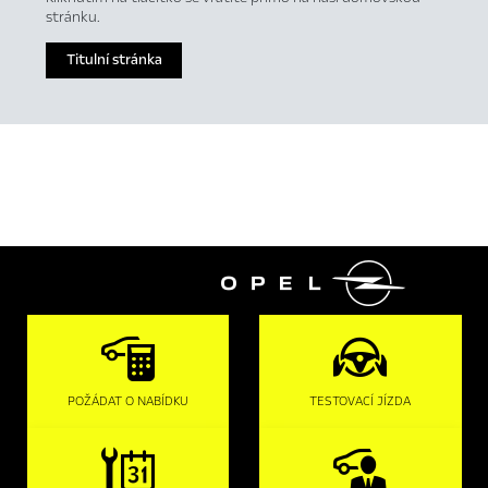
stránku.
Titulní stránka

POŽÁDAT O NABÍDKU
TESTOVACÍ JÍZDA