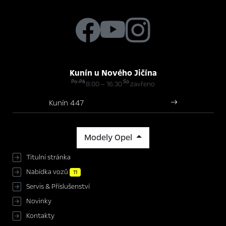
Kunín u Nového Jičína
Po-Pá
So
8:00 – 16:30
zavřeno
Kunín 447
Modely Opel
Titulní stránka
Nabídka vozů
11
Servis & Příslušenství
Novinky
Kontakty