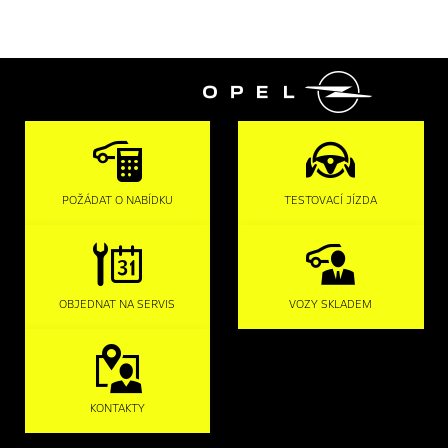

POŽÁDAT O NABÍDKU
TESTOVACÍ JÍZDA
OBJEDNAT NA SERVIS
VOZY SKLADEM
KONTAKTY