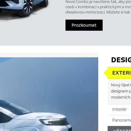
Nové Combo je navrženo tak, aby posk
osob v kombinaci s praktickými a in
dieselovou motorizací. Můžete si tak
Prozkoumat
DESI
EXTER
Nový Opel 
designem p
moderních 
Interiér
Panorama