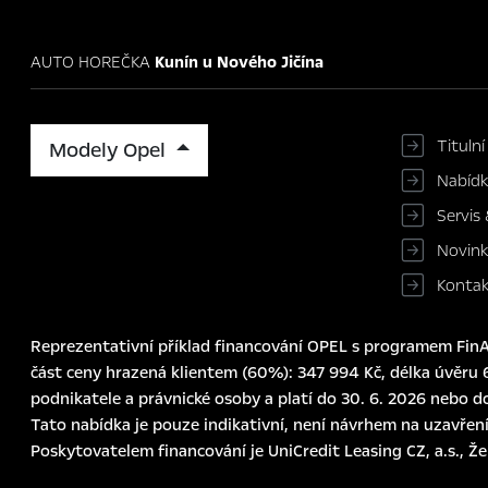
AUTO HOREČKA
Kunín u Nového Jičína
Titulní
Modely Opel
Nabíd
Servis 
Novin
Konta
Reprezentativní příklad financování OPEL s programem FinAu
část ceny hrazená klientem (60%): 347 994 Kč, délka úvěru 6
podnikatele a právnické osoby a platí do 30. 6. 2026 nebo d
Tato nabídka je pouze indikativní, není návrhem na uzavření
Poskytovatelem financování je UniCredit Leasing CZ, a.s., Ž