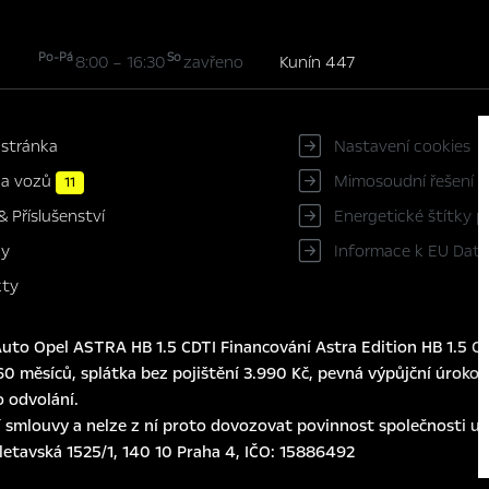
Po-Pá
So
8:00 – 16:30
zavřeno
Kunín 447
 stránka
Nastavení cookies
ka vozů
Mimosoudní řešení s
11
Energetické štítky 
& Příslušenství
Informace k EU Data
ky
kty
to Opel ASTRA HB 1.5 CDTI Financování Astra Edition HB 1.5 CD
0 měsíců, splátka bez pojištění 3.990 Kč, pevná výpůjční úroková
o odvolání.
 smlouvy a nelze z ní proto dovozovat povinnost společnosti usk
eletavská 1525/1, 140 10 Praha 4, IČO: 15886492