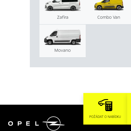
Zafira
Combo Van
Movano

POŽÁDAT O NABÍDKU