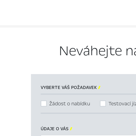
Neváhejte n
VYBERTE VÁŠ POŽADAVEK

Žádost o nabídku
Testovací j
ÚDAJE O VÁS
