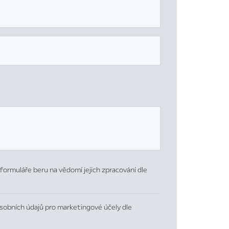
formuláře beru na vědomí jejich zpracování dle
sobních údajů pro marketingové účely dle