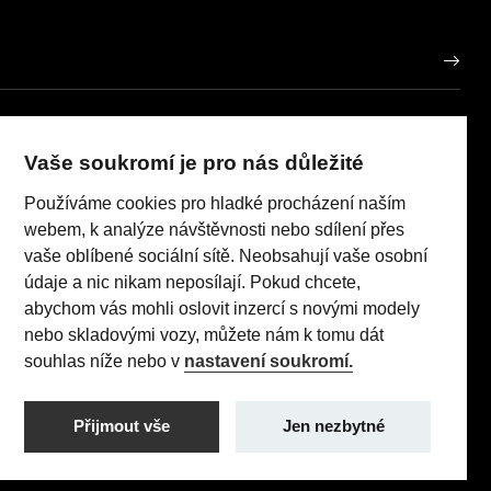
AUTO HOREČKA
IČO: 63724219
Vaše soukromí je pro nás důležité
porů
Používáme cookies pro hladké procházení naším
Realizace 2023
Comin.cz, s.r.o.
pneumatik
lead management GROWITO
webem, k analýze návštěvnosti nebo sdílení přes
 Act
vaše oblíbené sociální sítě. Neobsahují vaše osobní
údaje a nic nikam neposílají. Pokud chcete,
abychom vás mohli oslovit inzercí s novými modely
nebo skladovými vozy, můžete nám k tomu dát
TI (96 kW/130 k) AT8: Pořizovací cena s DPH: 579 990 Kč,
souhlas níže nebo v
nastavení soukromí.
 sazba: 1,24% p.a., nabídka je určena pro fyzické osoby
utečnit jakékoliv transakce.
Přijmout vše
Jen nezbytné