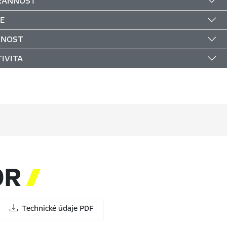
RANNOST
E
ČNOST
IVITA
OR

Technické údaje PDF