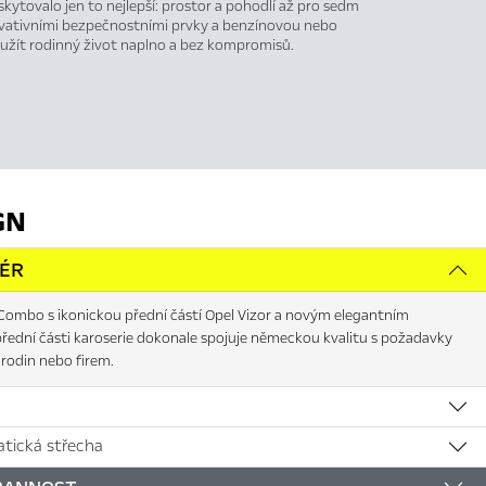
ytovalo jen to nejlepší: prostor a pohodlí až pro sedm
ovativními bezpečnostními prvky a benzínovou nebo
 užít rodinný život naplno a bez kompromisů.
GN
IÉR
Combo s ikonickou přední částí Opel Vizor a novým elegantním
řední části karoserie dokonale spojuje německou kvalitu s požadavky
rodin nebo firem.
tická střecha