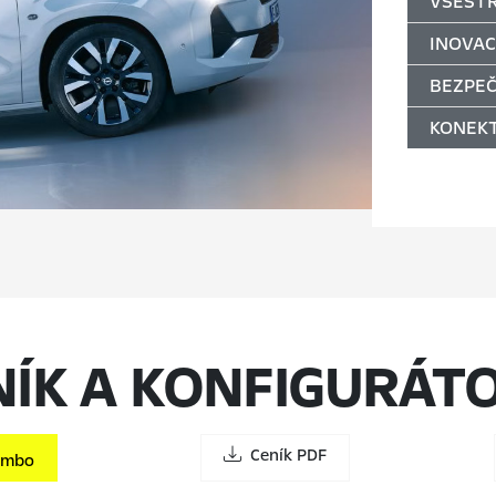
VŠEST
INOVAC
BEZPE
KONEKT
NÍK A KONFIGURÁT
Ceník PDF
ombo