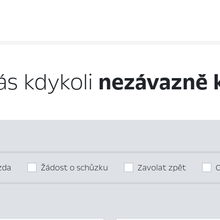
ás kdykoli
nezávazně 
ízda
Žádost o schůzku
Zavolat zpět
O