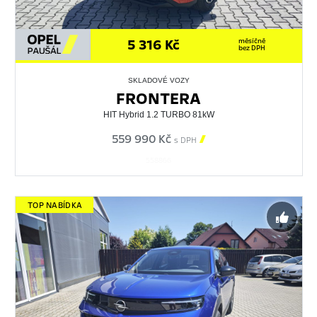
5 316 Kč
měsíčně
bez DPH
SKLADOVÉ VOZY
FRONTERA
HIT Hybrid 1.2 TURBO 81kW
559 990 Kč

s DPH
558866
TOP NABÍDKA