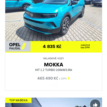
4 835 Kč
měsíčně
bez DPH
SKLADOVÉ VOZY
MOKKA
HIT 1.2 TURBO 100kW/136k
465 490 Kč

s DPH
551834
TOP NABÍDKA