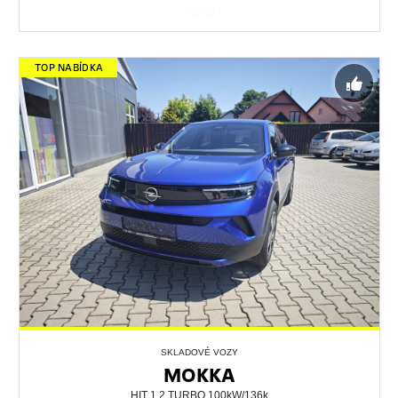
563753
TOP NABÍDKA
SKLADOVÉ VOZY
MOKKA
HIT 1.2 TURBO 100kW/136k