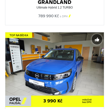
GRANDLAND
Ultimate Hybrid 1.2 TURBO
789 990 Kč

s DPH
TOP NABÍDKA
3 990 Kč
měsíčně
bez DPH