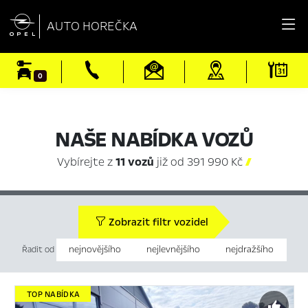

AUTO HOREČKA
0
NAŠE NABÍDKA VOZŮ
Vybírejte z
11 vozů
již od 391 990 Kč

Zobrazit filtr vozidel
nejnovějšího
nejlevnějšího
nejdražšího
Řadit od
TOP NABÍDKA