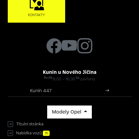
KONTAKTY
Kunín u Nového Jičína
Po-Pá
So
8:00 – 16:30
zavřeno
Kunín 447
Modely Opel
Titulní stránka
Nabídka vozů
11