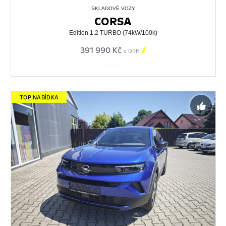
SKLADOVÉ VOZY
CORSA
Edition 1.2 TURBO (74kW/100k)
391 990 Kč

s DPH
559680
TOP NABÍDKA