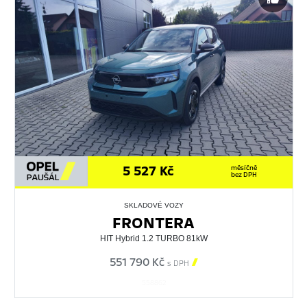
5 527 Kč
měsíčně
bez DPH
SKLADOVÉ VOZY
FRONTERA
HIT Hybrid 1.2 TURBO 81kW
551 790 Kč

s DPH
558862