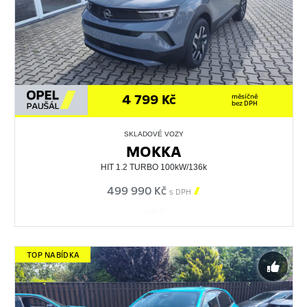
4 799 Kč
měsíčně
bez DPH
SKLADOVÉ VOZY
MOKKA
HIT 1.2 TURBO 100kW/136k
499 990 Kč

s DPH
558571
TOP NABÍDKA