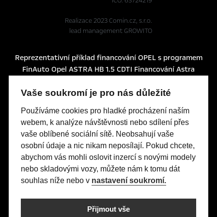
IČO: 63724219
Realizace 2023
Comin.cz, s.r.o.
lead management GROWITO
Reprezentativní příklad financování OPEL s programem
FinAuto Opel ASTRA HB 1.5 CDTI Financování Astra
Edition HB 1.5 CDTI (96 kW/130 k) AT8: Pořizovací cena
Vaše soukromí je pro nás důležité
s DPH: 579 990 Kč, část ceny hrazená klientem (60%):
347 994 Kč, délka úvěru 60 měsíců, splátka bez
Používáme cookies pro hladké procházení naším
pojištění 3.990 Kč, pevná výpůjční úroková sazba: 1,24%
webem, k analýze návštěvnosti nebo sdílení přes
p.a., nabídka je určena pro fyzické osoby podnikatele a
vaše oblíbené sociální sítě. Neobsahují vaše
právnické osoby a platí do 30. 6. 2026 nebo do
osobní údaje a nic nikam neposílají. Pokud chcete,
odvolání.
abychom vás mohli oslovit inzercí s novými modely
Tato nabídka je pouze indikativní, není návrhem na
nebo skladovými vozy, můžete nám k tomu dát
uzavření smlouvy a nelze z ní proto dovozovat
souhlas níže nebo v
nastavení soukromí.
povinnost společnosti uskutečnit jakékoliv transakce.
Poskytovatelem financování je UniCredit Leasing CZ,
a.s., Želetavská 1525/1, 140 10 Praha 4, IČO: 15886492
Přijmout vše