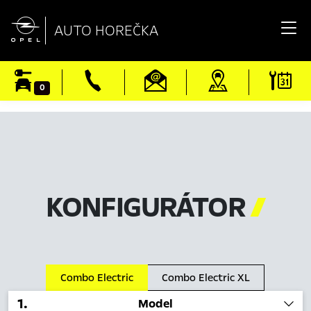

AUTO HOREČKA
0
KONFIGURÁTOR

Combo Electric
Combo Electric XL
1
.
Model