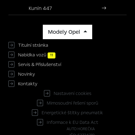
Kunín 447
Modely Opel
Titulní stránka
Nabídka vozů
11
Servis & Příslušenství
Novinky
Kontakty
Nastavení cookies
Mimosoudní řešení sporů
Energetické štítky pneumatik
Informace k EU Data Act
AUTO HOREČKA