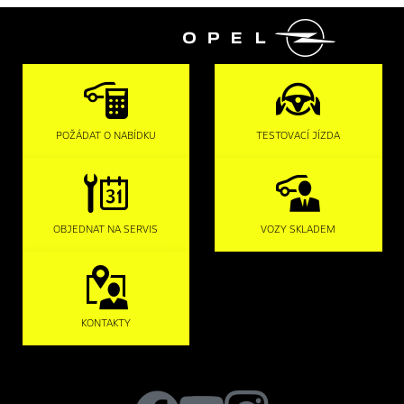

POŽÁDAT O NABÍDKU
TESTOVACÍ JÍZDA
OBJEDNAT NA SERVIS
VOZY SKLADEM
KONTAKTY