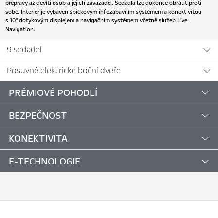
přepravy až devíti osob a jejich zavazadel. Sedadla lze dokonce obrátit proti
sobě. Interiér je vybaven špičkovým infozábavním systémem a konektivitou
s 10" dotykovým displejem a navigačním systémem včetně služeb Live
Navigation.
9 sedadel
Posuvné elektrické boční dveře
PRÉMIOVÉ POHODLÍ
BEZPEČNOST
KONEKTIVITA
E-TECHNOLOGIE