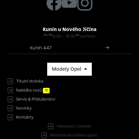
Kunín u Nového Jičína
Po-Pá
So
8:00 – 16:30
zavřeno
Kunín 447
Modely Opel
Titulní stránka
Nabídka vozů
11
Servis & Příslušenství
Novinky
Kontakty
Nastavení cookies
Mimosoudní řešení sporů